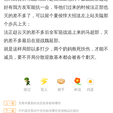
好有我方友军能抗一会，等他们过来的时候法正部也
灭的差不多了，可以留个夏侯惇大招送左上站关隘那
个步兵上天；
法正赵云灭的差不多后全军迎战追上来的马超部，灭
的差不多最后在迎战魏延部。
就是这样局部以多打少，两个奶妈救死扶伤，才能不
减员，要不开局分散迎敌基本都会被各个剿灭。
路过
雷人
握手
鲜花
鸡蛋
上一篇
无悔华夏新的名臣政策都有哪些
下一篇
不朽箴言商店中优先购买哪些资源物品比较好