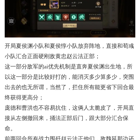
开局夏侯渊小队和夏侯惇小队放弃阵地，直接和荀彧
小队汇合正面硬刚敌黄忠赵云法正部；
这一部分敌军的ai优先机制是直奔夏侯渊出生地，所
以这一部分是比较好打的，能消灭多少算多少，突围
出去的也无所谓，当然了，拦住所有能更省下回合最
终获得更高分；
庞德和曹洪也不容易抗住，这俩人太脆皮了，开局直
接从左侧撤回来，捅法正部后门，跟大部分汇合保
命。
前两回合所有战力围歼赵云法正他们，敌魏延那边还