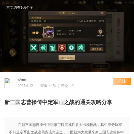
本文约有166个字
admin
关注
2025-9-12
|
查看：154
|
评论：0
14:15
新三国志曹操传中定军山之战的通关攻略分享
在新三国志曹操传中玩家可以完成许多关卡和挑战，其中部分玩家
不知道定军山之战这关应该怎么过，下面就为大家带来新三国志曹操传中