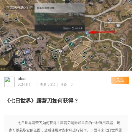
本文约有265个字
admin
关注
2024-8-1
|
查看：311
|
评论：0
15:32
《七日世界》露营刀如何获得？
七日世界露营刀如何获得？露营刀是游戏里面的一种近战武器，玩
家可以获取它的蓝图，然后使用对应材料进行制作。下面带来七日世界露